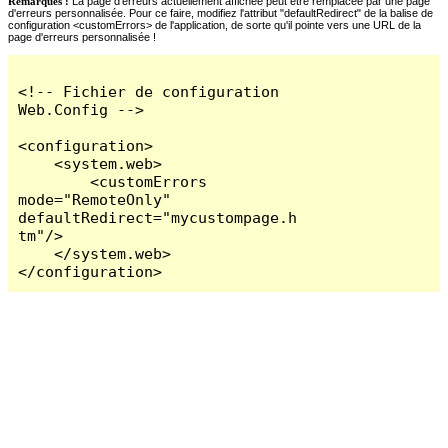
Remarques :
La page d'erreurs actuellement affichée peut être remplacée par une page
d'erreurs personnalisée. Pour ce faire, modifiez l'attribut "defaultRedirect" de la balise de
configuration <customErrors> de l'application, de sorte qu'il pointe vers une URL de la
page d'erreurs personnalisée !
<!-- Fichier de configuration 
Web.Config -->

<configuration>

    <system.web>

        <customErrors 
mode="RemoteOnly" 
defaultRedirect="mycustompage.h
tm"/>

    </system.web>

</configuration>