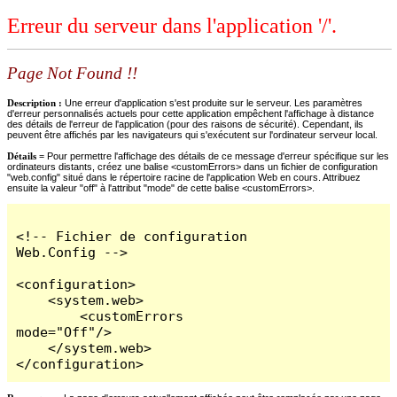
Erreur du serveur dans l'application '/'.
Page Not Found !!
Description :
Une erreur d'application s'est produite sur le serveur. Les paramètres
d'erreur personnalisés actuels pour cette application empêchent l'affichage à distance
des détails de l'erreur de l'application (pour des raisons de sécurité). Cependant, ils
peuvent être affichés par les navigateurs qui s'exécutent sur l'ordinateur serveur local.
Détails =
Pour permettre l'affichage des détails de ce message d'erreur spécifique sur les
ordinateurs distants, créez une balise <customErrors> dans un fichier de configuration
"web.config" situé dans le répertoire racine de l'application Web en cours. Attribuez
ensuite la valeur "off" à l'attribut "mode" de cette balise <customErrors>.
<!-- Fichier de configuration 
Web.Config -->

<configuration>

    <system.web>

        <customErrors 
mode="Off"/>

    </system.web>

</configuration>