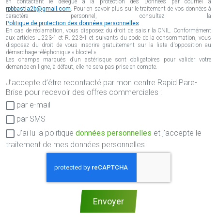
en contactant le délégué à la protection des Données par courriel à
rpbbastia2b@gmail.com
. Pour en savoir plus sur le traitement de vos données à
caractère personnel, consultez la
Politique de protection des données personnelles
.
En cas de réclamation, vous disposez du droit de saisir la CNIL. Conformément
aux articles L.223-1 et R. 223-1 et suivants du code de la consommation, vous
disposez du droit de vous inscrire gratuitement sur la liste d'opposition au
démarchage téléphonique « bloctel »
Les champs marqués d’un astérisque sont obligatoires pour valider votre
demande en ligne, à défaut, elle ne sera pas prise en compte.
J’accepte d’être recontacté par mon centre Rapid Pare-
Consentement
Brise pour recevoir des offres commerciales :
RGPD
par e-mail
par SMS
J’ai lu la politique
données personnelles
et j’accepte le
traitement de mes données personnelles.
Envoyer