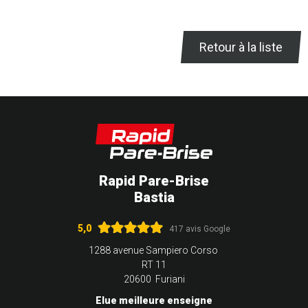
Retour à la liste
Rapid Pare-Brise
Bastia
5,0
417 avis Google
1288 avenue Sampiero Corso
RT 11
20600 Furiani
Elue meilleure enseigne