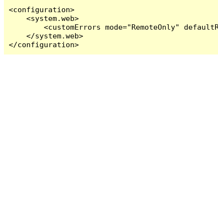
<configuration>

    <system.web>

        <customErrors mode="RemoteOnly" defaultR
    </system.web>

</configuration>