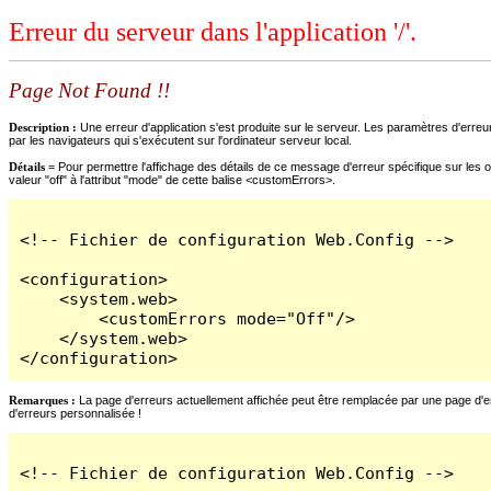
Erreur du serveur dans l'application '/'.
Page Not Found !!
Description :
Une erreur d'application s'est produite sur le serveur. Les paramètres d'erreur
par les navigateurs qui s'exécutent sur l'ordinateur serveur local.
Détails =
Pour permettre l'affichage des détails de ce message d'erreur spécifique sur les o
valeur "off" à l'attribut "mode" de cette balise <customErrors>.
<!-- Fichier de configuration Web.Config -->

<configuration>

    <system.web>

        <customErrors mode="Off"/>

    </system.web>

</configuration>
Remarques :
La page d'erreurs actuellement affichée peut être remplacée par une page d'erre
d'erreurs personnalisée !
<!-- Fichier de configuration Web.Config -->
