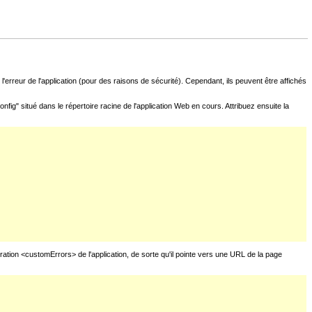
l'erreur de l'application (pour des raisons de sécurité). Cependant, ils peuvent être affichés
fig" situé dans le répertoire racine de l'application Web en cours. Attribuez ensuite la
uration <customErrors> de l'application, de sorte qu'il pointe vers une URL de la page