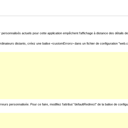
 personnalisés actuels pour cette application empêchent l'affichage à distance des détails de 
rdinateurs distants, créez une balise <customErrors> dans un fichier de configuration "web.con
urs personnalisée. Pour ce faire, modifiez l'attribut "defaultRedirect" de la balise de config